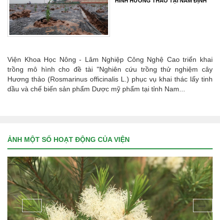
HÌNH HƯƠNG THẢO TẠI NAM ĐỊNH
Viện Khoa Học Nông - Lâm Nghiệp Công Nghệ Cao triển khai
trồng mô hình cho đề tài "Nghiên cứu trồng thử nghiệm cây
Hương thảo (Rosmarinus officinalis L.) phục vụ khai thác lấy tinh
dầu và chế biến sản phẩm Dược mỹ phẩm tại tỉnh Nam...
ẢNH MỘT SỐ HOẠT ĐỘNG CỦA VIỆN
prev
next